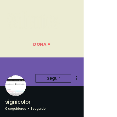
DONA
Más acciones
Seguir
signicolor
0 seguidores
1 seguido