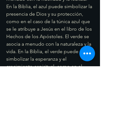
En la Biblia, el azul puede simbolizar la 
presencia de Dios y su protección, 
como en el caso de la túnica azul que 
se le atribuye a Jesús en el libro de los 
Hechos de los Apóstoles. El verde se 
asocia a menudo con la naturaleza y la 
vida. En la Biblia, el verde puede 
simbolizar la esperanza y el 
crecimiento espiritual, como en el 
caso de los salmos que hablan de "la 
hierba del campo", que representa la 
brevedad de la vida humana