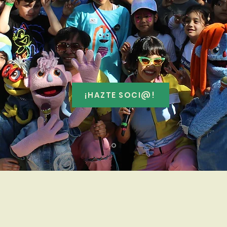
¡HAZTE SOCI@!
¿Qué hacemos?