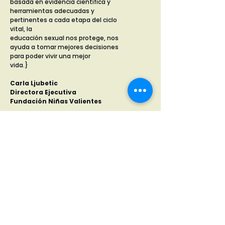
basada en evidencia científica y
herramientas adecuadas y
pertinentes a cada etapa del ciclo
vital, la
educación sexual nos protege, nos
ayuda a tomar mejores decisiones
para poder vivir una mejor
vida.}
Carla Ljubetic
Directora Ejecutiva
Fundación Niñas Valientes
Carta publicada en La Segunda,
El
Mostrador
.