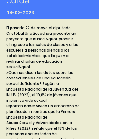
cuida
08-03-2023
El pasado 22 de mayo el diputado
Cristóbal Urruticoechea presentó un
proyecto que busca &quot;prohibir
el ingreso a las salas de clases y a las
escuelas a personas ajenas a los
establecimientos, que lleguen a
realizar charlas de educación
sexual&quot;.
¿Qué nos dicen los datos sobre las
consecuencias de una educación
sexual deficiente? Según la
Encuesta Nacional de la Juventud del
INJUV (2022), el 19,8% de jóvenes que
inician su vida sexual,
reportan haber vivido un embarazo no
planificado, mientras que la Primera
Encuesta Nacional de
Abuso Sexual y Adversidades en la
Niñez (2022) señala que el 18% de las
personas encuestadas ha