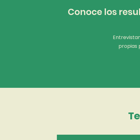
Conoce los resu
Entrevista
propias 
Te