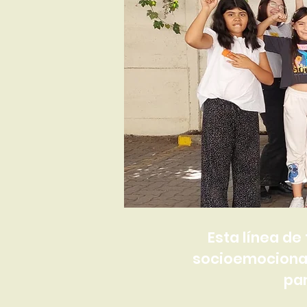
Esta línea de
socioemocional
par