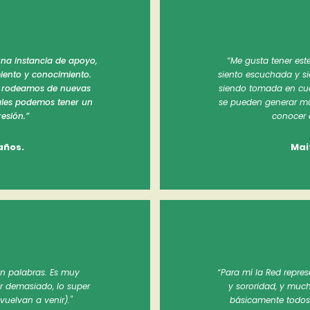
una instancia de apoyo,
“Me gusta tener est
ento y conocimiento.
siento escuchada y s
s rodeamos de nuevas
siendo tomada en cue
uales podemos tener un
se pueden generar mu
esión.”
conocer 
años.
Mait
n palabras. Es muy
“Para mí la Red repre
er demasiado, lo super
y sororidad, y muc
vuelvan a venir)."
básicamente todos 