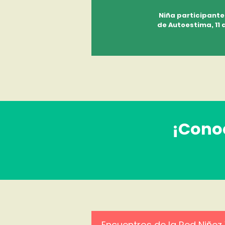
Niña participante
de Autoestima, 11 
¡Conoc
Encuentros de la Red Niñez 