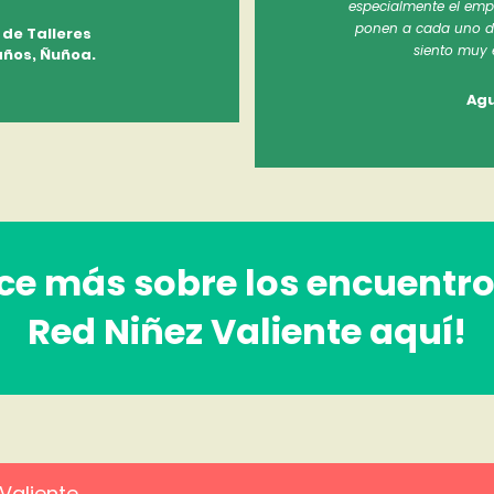
especialmente el emp
ponen a cada uno de 
 de Talleres
siento muy 
años, Ñuñoa.
Agu
e más sobre los encuentro
Red Niñez Valiente aquí!
Valiente