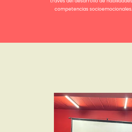
través del desarrollo de habilidades
competencias socioemocionales