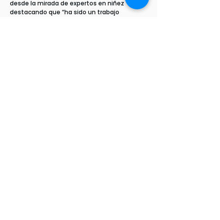
desde la mirada de expertos en niñez
destacando que “ha sido un trabajo
articulado de un amplio segmento de
la sociedad civil.
Tanto de América Solidaria, como el
resto de las organizaciones tenemos
el conocimiento de lo que sucede en
los territorios y en las niñeces del país.
Es importante este punto para la
legitimidad que tiene esta propuesta”.
Las organizaciones que han dado
forma a esta alianza son: América
Solidaria, ACNUR, Centro
Iberoamericano de Derechos del Niño,
Ciudadanía Inteligente, Colunga,
Ciudadanía Inteligente, Comunidad de
Organizaciones Solidaria, Crea Equidad,
Educación 2020, Arcor Chile, Creemos y
Esperamos, Infancia Primero, Mustakis,
Santa Ana, Ynes, Fútbol Más, Futuros
para el Tenis, Generación de Cambio,
Good Neighbors, Ideas para la Infancia,
Niñas Valientes, Para la Confianza,