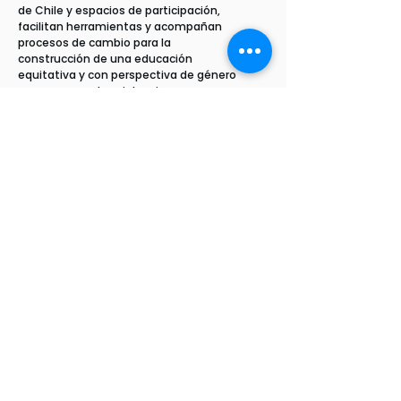
de Chile y espacios de participación,
facilitan herramientas y acompañan
procesos de cambio para la
construcción de una educación
equitativa y con perspectiva de género
que prevenga las violencias.
Bajo la consigna “Nos queremos libres
y sin miedo” la Fundación hace un
llamado a erradicar la violencia de
género en todos los espacios,
especialmente los entornos de
desarrollo de la niñez.
Nota publicada en
Elcalbucano.cl